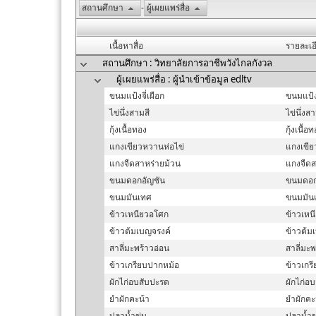
สถานศึกษา
-
ผู้เผยแพร่สื่อ
เนื้อหาสื่อ
รายละเอ
สถานศึกษา : วิทยาลัยการอาชีพวังไกลกังวล
ผู้เผยแพร่สื่อ : ผู้นำเข้าข้อมูล edltv
ขนมแป้งจี่เผือก
ขนมแป้งจ
ไข่นึ่งสามสี
ไข่นึ่งสา
กุ้งเนื้อทอง
กุ้งเนื้อ
แกงเขียวหวานห่อไข่
แกงเขีย
แกงจืดสาหร่ายม้วน
แกงจืดส
ขนมดอกอัญชัน
ขนมดอก
ขนมมันเทศ
ขนมมัน
ข้าวเหนียวอโศก
ข้าวเหน
ข้าวต้มเบญจรงค์
ข้าวต้ม
สาลี่มะพร้าวอ่อน
สาลี่มะพ
ข้าวเกรียบปากหม้อ
ข้าวเกร
ผักไก่อบสับปะรด
ผักไก่อ
ยำผักคะน้า
ยำผักคะ
ปลาน้ำขุ่น
ปลาน้ำขุ